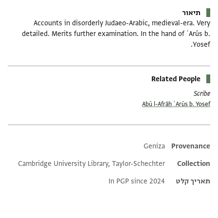
תיאור
Accounts in disorderly Judaeo-Arabic, medieval-era. Very
detailed. Merits further examination. In the hand of ʿArūs b.
Yosef.
Related People
Scribe
Abū l-Afrāḥ ʿArūs b. Yosef
Additional metadata
Geniza
Provenance
Cambridge University Library, Taylor-Schechter
Collection
תאריך קלט
In PGP since 2024