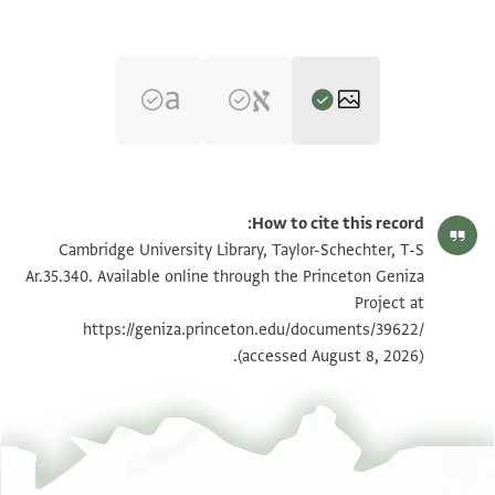
T-S Ar.35.340 1r
הגדל וסובב
How to cite this record:
T-S Ar.35.340 1v
הגדל וסובב
Cambridge University Library, Taylor-Schechter, T-S
Ar.35.340. Available online through the Princeton Geniza
Project at
תנאי היתר שימוש בתצלום
https://geniza.princeton.edu/documents/39622/
(accessed August 8, 2026).