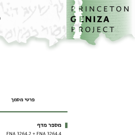
דף הבית
דילוג לתוכן
מ
פרטי מסמך
מספר מדף
מטא-דאטא
ENA 3264.2
+
ENA 3264.4