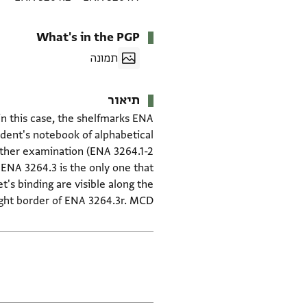
What's in the PGP
תמונה
תיאור
in this case, the shelfmarks ENA
udent's notebook of alphabetical
rther examination (ENA 3264.1-2
, ENA 3264.3 is the only one that
's binding are visible along the
ight border of ENA 3264.3r. MCD.
תגים