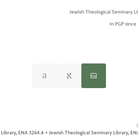
Jewish Theological Seminary Li
In PGP since
100%
100%
100%
100%
Library, ENA 3264.4 + Jewish Theological Seminary Library, ENA
90°
90°