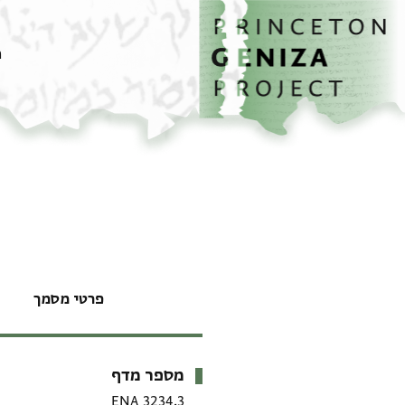
דף הבית
דילוג לתוכן
מ
פרטי מסמך
מספר מדף
מטא-דאטא
ENA 3234.3