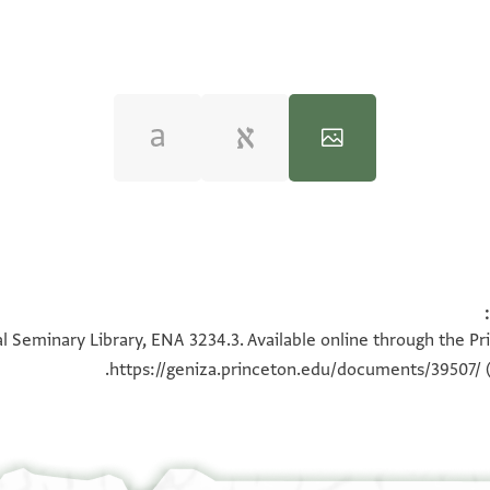
100%
100%
l Seminary Library, ENA 3234.3. Available online through the Pr
180°
https://geniza.princeton.edu/documents/39507/
(