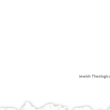
°
°
Jewish Theologica