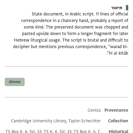
תיאור
State document, in Arabic script. 11 lines of official
correspondence in a chancery hand, probably a report of
some kind. The preserved document was chopped and
pasted upside down to form a longer fragment for later
Hebrew liturgical usage. The script is brutal and difficult to
decipher but mentions previous correspondence, "warad bi-
hi al-kitāb".
תגים
dimme
Additional metadata
Geniza
Provenance
Cambridge University Library, Taylor-Schechter
Collection
TS Box K, 6, fol. 33; TS K, 6, fol. 33; TS Box K, 6, f.
Historical