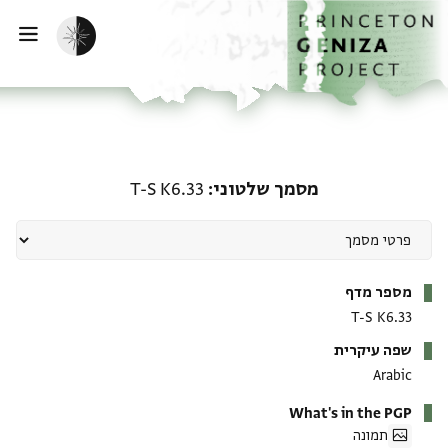
ף הבית
ילוג לתוכן
הפעלת מצב כהה
פתי
מסמך שלטוני: T-S K6.33
מסמך שלטוני
T-S K6.33
מטא-דאטא
מספר מדף
T-S K6.33
שפה עיקרית
Arabic
What's in the PGP
תמונה