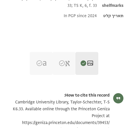
33; TS K, 6, f. 33
shelfmarks
תאריך קלט
In PGP since 2024
T-S K6.33 1v
הגדל וסובב
How to cite this record:
T-S K6.33 1r
Cambridge University Library, Taylor-Schechter, T-S
K6.33. Available online through the Princeton Geniza
Project at
תנאי היתר שימוש בתצלום
https://geniza.princeton.edu/documents/39453/