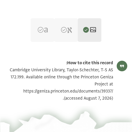
T-S AS 172.199 1r
הגדל וסובב
How to cite this record:
T-S AS 172.199 1v
הגדל וסובב
Cambridge University Library, Taylor-Schechter, T-S AS
172.199. Available online through the Princeton Geniza
Project at
תנאי היתר שימוש בתצלום
https://geniza.princeton.edu/documents/39337/
(accessed August 7, 2026).