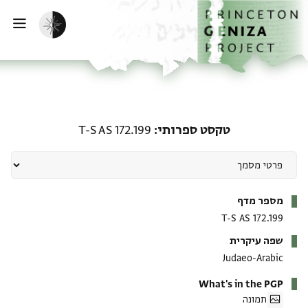
ף הבית
ילוג לתוכן
הפעלת מצב כהה
פתי
טקסט ספרותי: T-S AS 172.199
טקסט ספרותי
T-S AS 172.199
מטא-דאטא
מספר מדף
T-S AS 172.199
שפה עיקרית
Judaeo-Arabic
What's in the PGP
תמונה