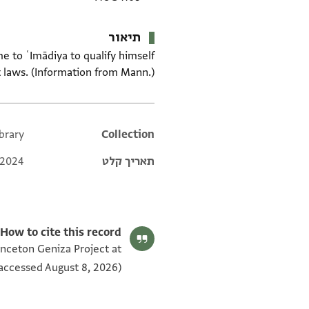
תיאור
e to ʿImādiya to qualify himself
t laws. (Information from Mann.)
brary
Additional metadata
Collection
תאריך קלט
 2024
How to cite this record:
inceton Geniza Project at
accessed August 8, 2026).