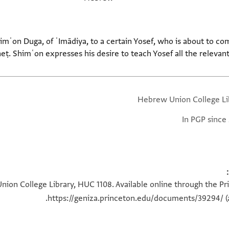
mʿon Duga, of ʿImādiya, to a certain Yosef, who is about to com
ḥeṭ. Shimʿon expresses his desire to teach Yosef all the relevan
Hebrew Union College Li
In PGP since
ion College Library, HUC 1108. Available online through the Pr
https://geniza.princeton.edu/documents/39294/
(