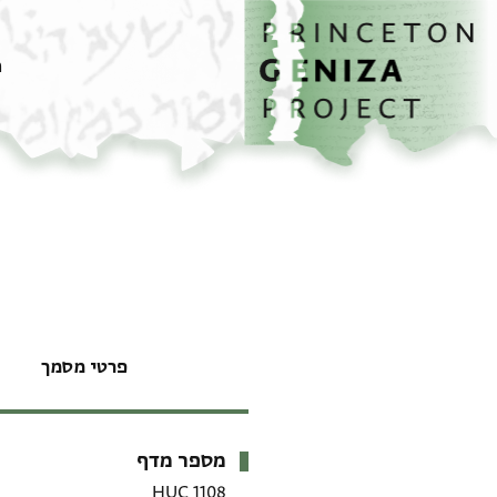
דף הבית
דילוג לתוכן
מ
פרטי מסמך
מספר מדף
מטא-דאטא
HUC 1108