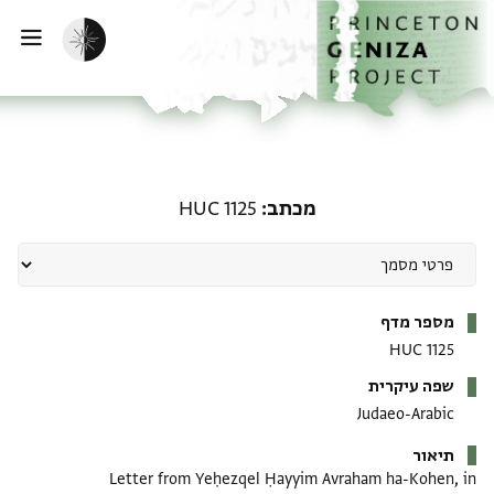
דף הבית
דילוג לתוכן
הפעלת מצב כהה
פתי
מכתב: HUC 1125
מכתב
HUC 1125
מטא-דאטא
מספר מדף
HUC 1125
שפה עיקרית
Judaeo-Arabic
תיאור
Letter from Yeḥezqel Ḥayyim Avraham ha-Kohen, in