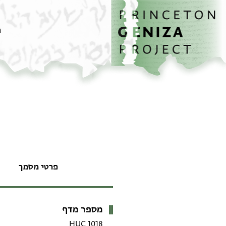
דף הבית
דילוג לתוכן
מ
פרטי מסמך
מספר מדף
מטא-דאטא
HUC 1018