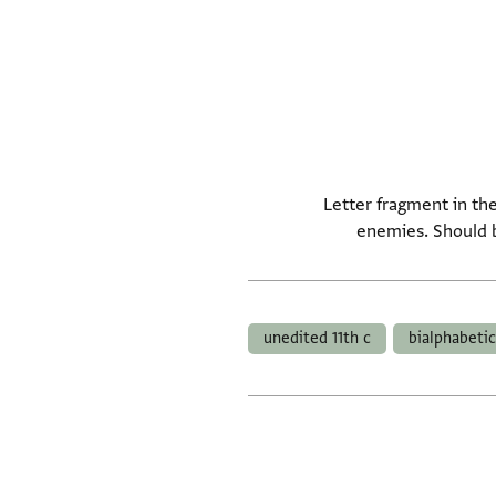
Letter fragment in th
enemies. Should b
unedited 11th c
bialphabetic