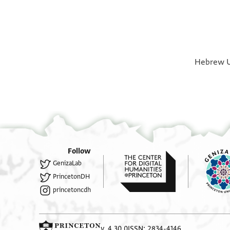
Hebrew Un
Follow
GenizaLab
PrincetonDH
princetoncdh
v. 4.30.0
ISSN: 2834-4146