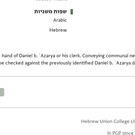
שפות משניות
Arabic
Hebrew
e hand of Daniel b. ʿAzarya or his clerk. Conveying communal n
e checked against the previously identified Daniel b. ʿAzarya d
Hebrew Union College Li
In PGP since