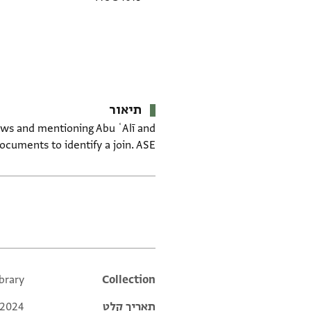
תיאור
ews and mentioning Abu ʿAlī and
ocuments to identify a join. ASE
תגים
brary
Additional metadata
Collection
תאריך קלט
 2024