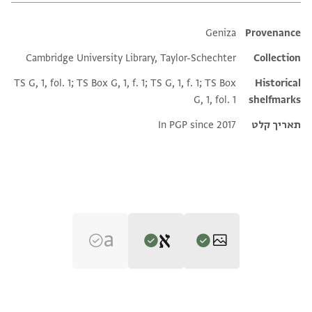
Additional meta
Geniza
Proven
Cambridge University Library, Taylor-Schechter
Colle
TS G, 1, fol. 1; TS Box G, 1, f. 1; TS G, 1, f. 1; TS Box
Histo
G, 1, fol. 1
shelfm
ך קלט
In PGP since 2017
Editor: Goitein
T-S 
הגדל וסובב