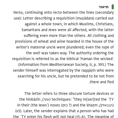
אור
Verso, continuing onto recto between the lines (seco
use): Letter describing a requisition (muṣādara) carrie
against a whole town, in which Muslims, Christ
Samaritans and Jews were all affected, with the l
suffering even more than the others. All clothin
provisions of wheat and wine hoarded in the house o
writer's maternal uncle were plundered; even the ro
the well was taken way. The authority orderin
requisition is referred to as the biblical 'Haman the wic
(Information from Mediterranean Society, II, p. 393.
sender himself was interrogated by the raqqāṣīn who
searching for his uncle, but he pretended to be not
The letter refers to three obscure torture devic
techniques: "they in{ser}ted the ʿṬY (עטי), the hinbāzīn
(הנבאזין), and the khazm (? כזם) in their (the Jews') noses
(v3). Later, the sender explains that a person who ha
the ʿṬY enter his flesh will not heal (r5–6). The meani