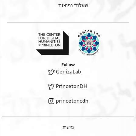
ופתחו בית כאלי מא בקי פיה שי יסוה רבע ולה כף
שאלות נפוצות
קמח מן ע ארדב ונביד וצנדוק מלא קמאש וחצר
חתי חבל אלביר ומר לי פי גמלה דלך תובי ובקירי ורדה
וארדבין קמח וכישה וקדמי שי יסוה ד דנאניר תוב אלקטן
אלגדיד ואלבקיר אלגדיד מתאע אלסבת ומא ביע יחצר
Follow
GenizaLab
PrincetonDH
princetoncdh
נגישות