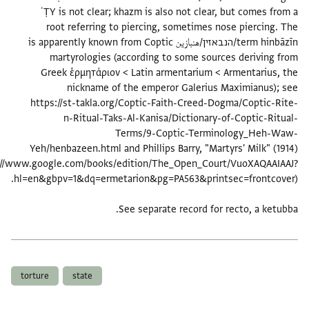
ʿṬY is not clear; khazm is also not clear, but comes f
root referring to piercing, sometimes nose piercing
term hinbāzīn/הנבאזין/هنبازين is apparently known from Coptic
martyrologies (according to some sources deriving
Greek ἑρμητάριον < Latin armentarium < Armentarius
nickname of the emperor Galerius Maximianus)
https://st-takla.org/Coptic-Faith-Creed-Dogma/Coptic-
n-Ritual-Taks-Al-Kanisa/Dictionary-of-Coptic-Ri
Terms/9-Coptic-Terminology_Heh-
Yeh/henbazeen.html and Phillips Barry, "Martyrs' Milk" (
(https://www.google.com/books/edition/The_Open_Court/VuoXAQAA
See separate record for recto, a ket
ם
torture
state