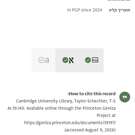
תאריך קלט
In PGP since 2024
Editors: Umrethwala, Yusuf; Elbaum, Alan
T-S Ar.39.140 1v
הגדל וסובב
Yusuf Umrethwala and Alan Elbaum's digital edition (2024).
How to cite this record:
Verso
T-S Ar.39.140 1r
הגדל וסובב
Cambridge University Library, Taylor-Schechter, T-S
الديوان(؟) اسعده الله(؟) الكريم الاخص الاوحد
Ar.39.140. Available online through the Princeton Geniza
الريس المفضل المخدوم زين الدين سيد الامرا
Project at
תנאי היתר שימוש בתצלום
فخر الخواص عمدة الملوك ثقة السلاطين
https://geniza.princeton.edu/documents/39197/
(accessed August 9, 2026).
خليل امير المؤمنين ادام الله نعمته واعلا كلمته وحرس