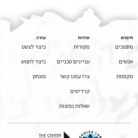
من غير الزمان مهجته ولا اخلا من مشاهد[ة
تمجيدد{ه}(؟) وصحته بعد وصف الشوق الى خدمته
חיפוש
אודות
עזרה
מסמכים
מקורות
כיצד לצטט
אנשים
עניינים טכניים
כיצד לחפש
מקומות
צרו עמנו קשר
מונחון
קרדיטים
שאלות נפוצות