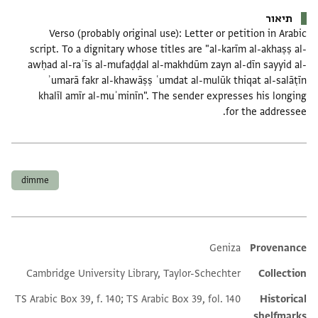
תיאור
Verso (probably original use): Letter or petition in Arabic
script. To a dignitary whose titles are "al-karīm al-akhaṣṣ al-
awḥad al-raʾīs al-mufaḍḍal al-makhdūm zayn al-dīn sayyid al-
ʾumarā fakr al-khawāṣṣ ʿumdat al-mulūk thiqat al-salāṭīn
khalīl amīr al-muʾminīn". The sender expresses his longing
for the addressee.
תגים
dimme
Additional metadata
Geniza
Provenance
Cambridge University Library, Taylor-Schechter
Collection
TS Arabic Box 39, f. 140; TS Arabic Box 39, fol. 140
Historical
shelfmarks