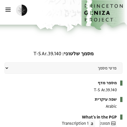
ף הבית
ילוג לתוכן
הפעלת מצב כהה
פתי
מסמך שלטוני: T-S Ar.39.140
מסמך שלטוני
T-S Ar.39.140
מטא-דאטא
מספר מדף
T-S Ar.39.140
שפה עיקרית
Arabic
What's in the PGP
תמונה
1 Transcription