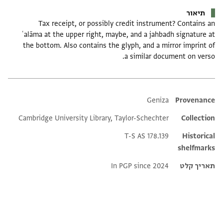
תיאור
Tax receipt, or possibly credit instrument? Contains an
ʿalāma at the upper right, maybe, and a jahbadh signature at
the bottom. Also contains the glyph, and a mirror imprint of
a similar document on verso.
Additional metadata
Geniza
Provenance
Cambridge University Library, Taylor-Schechter
Collection
T-S AS 178.139
Historical
shelfmarks
תאריך קלט
In PGP since 2024