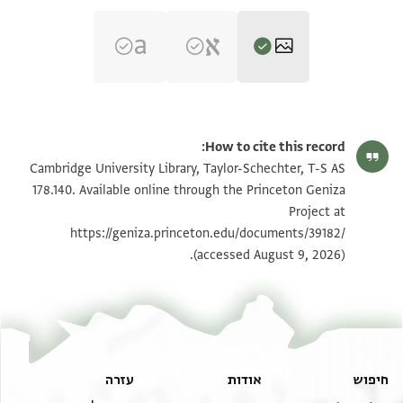
T-S AS 178.140 1r
הגדל וסובב
How to cite this record:
T-S AS 178.140 1v
Cambridge University Library, Taylor-Schechter, T-S AS
178.140. Available online through the Princeton Geniza
Project at
תנאי היתר שימוש בתצלום
https://geniza.princeton.edu/documents/39182/
(accessed August 9, 2026).
חיפוש
אודות
עזרה