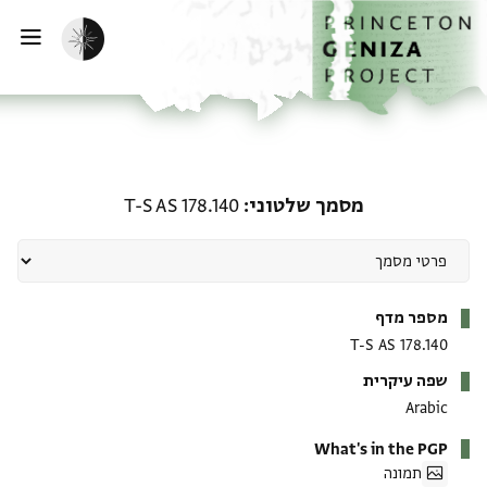
ף הבית
ילוג לתוכן
הפעלת מצב כהה
פתי
מסמך שלטוני: T-S AS 178.140
מסמך שלטוני
T-S AS 178.140
מטא-דאטא
מספר מדף
T-S AS 178.140
שפה עיקרית
Arabic
What's in the PGP
תמונה