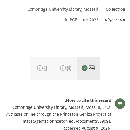
Cambridge University Library, Mosseri
Additional metadata
Collection
תאריך קלט
In PGP since 2023
Moss. II,125.2 1r
How to cite this record:
Moss. II,125.2 1v
הגדל וסובב
Cambridge University Library, Mosseri, Moss. II,125.2.
Available online through the Princeton Geniza Project at
https://geniza.princeton.edu/documents/39081/
ראה :
Moss. II,125.2
תנאי היתר שימוש בתצלום
(accessed August 9, 2026).