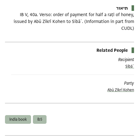
תיאור
IB V, 40a. Verso: order of payment for half a raṭl of honey,
issued by Abū Zikrī Kohen to Sibāʿ. (Information in part from
CUDL)
Related People
Recipient
Sibāʿ
Party
Abū Zikrī Kohen
תגים
india book
ib5