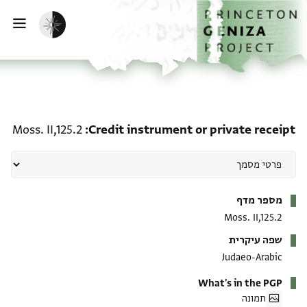
ף הבית
ילוג לתוכן
הפעלת מצב כהה
פתי
te receipt: Moss. II,125.2
Moss. II,125.2
Credit instrument or private receipt
מטא-דאטא
מספר מדף
Moss. II,125.2
שפה עיקרית
Judaeo-Arabic
What's in the PGP
תמונה