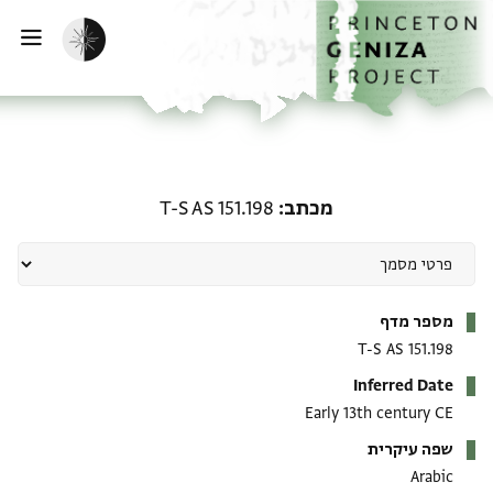
ף הבית
ילוג לתוכן
הפעלת מצב כהה
פתי
מכתב: T-S AS 151.198
מכתב
T-S AS 151.198
מטא-דאטא
מספר מדף
T-S AS 151.198
Inferred Date
Early 13th century CE
שפה עיקרית
Arabic