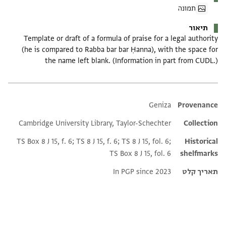
תמונה
תיאור
Template or draft of a formula of praise for a legal authority
(he is compared to Rabba bar bar Ḥanna), with the space for
the name left blank. (Information in part from CUDL.)
Additional metadata
Geniza
Provenance
Cambridge University Library, Taylor-Schechter
Collection
TS Box 8 J 15, f. 6; TS 8 J 15, f. 6; TS 8 J 15, fol. 6;
Historical
TS Box 8 J 15, fol. 6
shelfmarks
תאריך קלט
In PGP since 2023