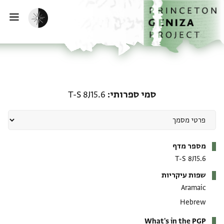
ף הבית
ילוג לתוכן
הפעלת מצב כהה
פתי
סמי ספרותי: T-S 8J15.6
סמי ספרותי
T-S 8J15.6
מטא-דאטא
מספר מדף
T-S 8J15.6
שפות עיקריות
Aramaic
Hebrew
What's in the PGP