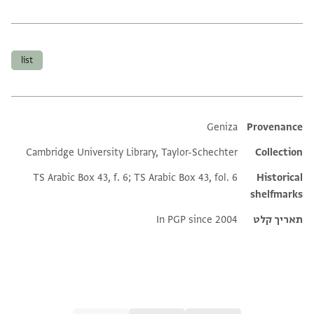
תגים
list
Additional metadata
Geniza
Provenance
Cambridge University Library, Taylor-Schechter
Collection
TS Arabic Box 43, f. 6; TS Arabic Box 43, fol. 6
Historical
shelfmarks
תאריך קלט
In PGP since 2004