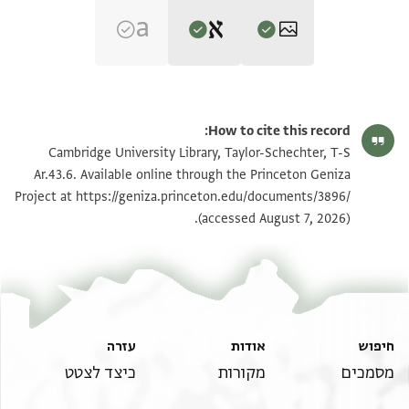
Editor: Goitein, S. D.
T-S Ar.43.6 1r
הגדל וסובב
S. D. Goitein's unpublished edition (1950–85).
How to cite this record:
מחלב
T-S Ar.43.6 1v
Cambridge University Library, Taylor-Schechter, T-S
פאגרה רבע . .
Ar.43.6. Available online through the Princeton Geniza
קסט רבע . .
https://geniza.princeton.edu/documents/3896/
Project at
תנאי היתר שימוש בתצלום
(accessed August 7, 2026).
[[ראקי]] קרפול רבע מן . .
אקדח וזנאביד מיתין
ארגואן עראקי רבע . .
כאפור רבע . .
חיפוש
אודות
עזרה
מסמכים
מקורות
כיצד לצטט