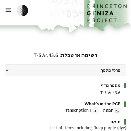
ף הבית
ילוג לתוכן
הפעלת מצב כהה
פתי
רשימה או טבלה: T-S Ar.43.6
רשימה או טבלה
T-S Ar.43.6
מטא-דאטא
מספר מדף
T-S Ar.43.6
What's in the PGP
תמונה
1 Transcription
תיאור
List of items including 'Iraqi purple (dye)'.