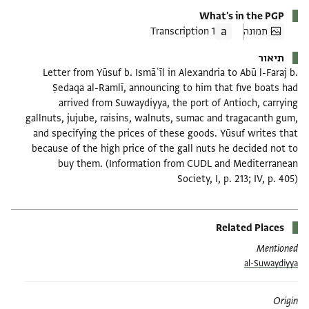
What's in the PGP
תמונה
1 Transcription
תיאור
Letter from Yūsuf b. Ismāʿīl in Alexandria to Abū l-Faraj b.
Ṣedaqa al-Ramlī, announcing to him that five boats had
arrived from Suwaydiyya, the port of Antioch, carrying
gallnuts, jujube, raisins, walnuts, sumac and tragacanth gum,
and specifying the prices of these goods. Yūsuf writes that
because of the high price of the gall nuts he decided not to
buy them. (Information from CUDL and Mediterranean
Society, I, p. 213; IV, p. 405)
Related Places
Mentioned
al-Suwaydiyya
Origin