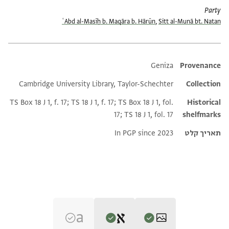
Party
ʿAbd al-Masīḥ b. Maqāra b. Hārūn
,
Sitt al-Munā bt. Natan
Additional metadata
Geniza
Provenance
Cambridge University Library, Taylor-Schechter
Collection
TS Box 18 J 1, f. 17; TS 18 J 1, f. 17; TS Box 18 J 1, fol.
Historical
17; TS 18 J 1, fol. 17
shelfmarks
תאריך קלט
In PGP since 2023