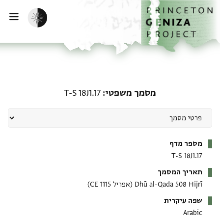
ף הבית
ילוג לתוכן
הפעלת מצב כהה
פתי
מסמך משפטי: T-S 18J1.17
מסמך משפטי
T-S 18J1.17
מטא-דאטא
מספר מדף
T-S 18J1.17
תאריך המסמך
Dhū al-Qada 508 Hijrī
(אפריל 1115 CE)
שפה עיקרית
Arabic