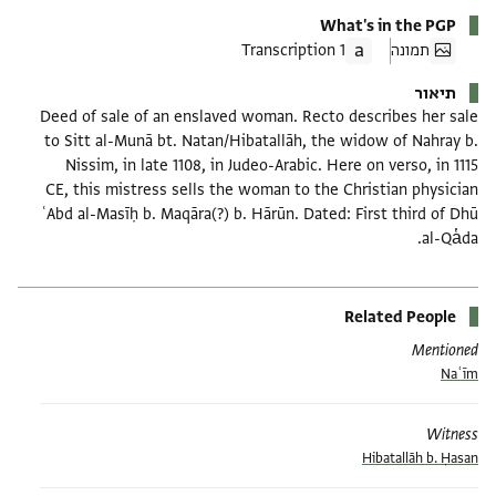
What's in the PGP
תמונה
1 Transcription
תיאור
Deed of sale of an enslaved woman. Recto describes her sale
to Sitt al-Munā bt. Natan/Hibatallāh, the widow of Nahray b.
Nissim, in late 1108, in Judeo-Arabic. Here on verso, in 1115
CE, this mistress sells the woman to the Christian physician
ʿAbd al-Masīḥ b. Maqāra(?) b. Hārūn. Dated: First third of Dhū
al-Qa̔da.
Related People
Mentioned
Naʿīm
Witness
Hibatallāh b. Ḥasan