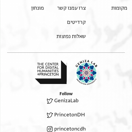
מקומות
צרו עמנו קשר
מונחון
קרדיטים
שאלות נפוצות
Follow
GenizaLab
PrincetonDH
princetoncdh