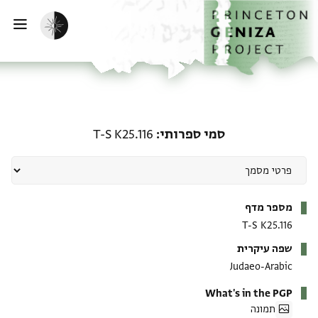
ף הבית
ילוג לתוכן
הפעלת מצב כהה
פתי
סמי ספרותי: T-S K25.116
סמי ספרותי
T-S K25.116
מטא-דאטא
מספר מדף
T-S K25.116
שפה עיקרית
Judaeo-Arabic
What's in the PGP
תמונה