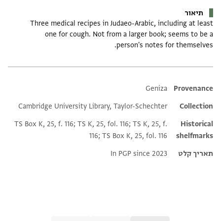
תיאור
Three medical recipes in Judaeo-Arabic, including at least
one for cough. Not from a larger book; seems to be a
person's notes for themselves.
Additional metadata
Geniza
Provenance
Cambridge University Library, Taylor-Schechter
Collection
TS Box K, 25, f. 116; TS K, 25, fol. 116; TS K, 25, f.
Historical
116; TS Box K, 25, fol. 116
shelfmarks
תאריך קלט
In PGP since 2023