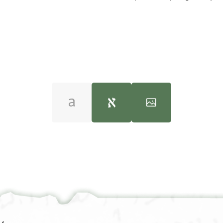
S. D. Goitein's unpublished edi
100%
180°
100%
 ומן ענאיתה לם יכליהא [[אלתעני בה]] ממכמהא(?)
מודע ענד כאלתהא מן דהב . . . .