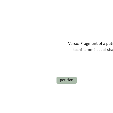
Verso: Fragment of a peti
kashf ʿammā . . . al-sha
petition