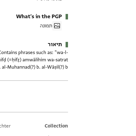
What's in the PGP
תמונה
תיאור
 Contains phrases such as: "wa-l-
li-ḥifḍ (=ḥifẓ) amwālihim wa-satrat
. . al-Muhannad(?) b. al-Wāṣil(?) b.
תגים
chter
Additional metadata
Collection