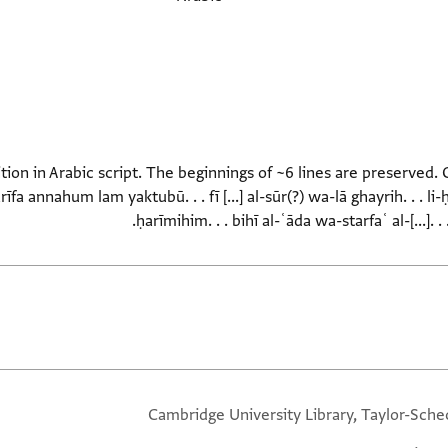
tion in Arabic script. The beginnings of ~6 lines are preserved.
rīfa annahum lam yaktubū. . . fī [...] al-sūr(?) wa-lā ghayrih. . . 
ḥarīmihim. . . bihī al-ʿāda wa-starfaʿ al-[...]. 
Cambridge University Library, Taylor-Sche