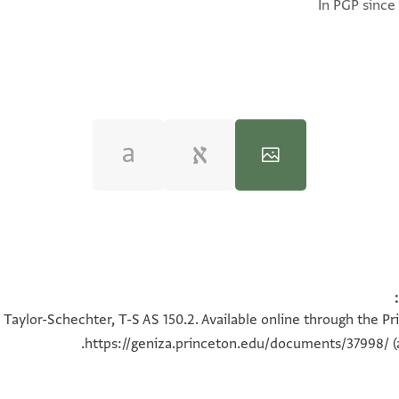
In PGP since
T-S AS 150.2 1r
100%
 Taylor-Schechter, T-S AS 150.2. Available online through the Pr
https://geniza.princeton.edu/documents/37998/
(
ראה :
T-S AS 150.2