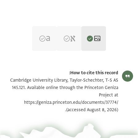
T-S AS 145.121 1r
הגדל וסובב
How to cite this record:
T-S AS 145.121 1v
הגדל וסובב
Cambridge University Library, Taylor-Schechter, T-S AS
145.121. Available online through the Princeton Geniza
Project at
תנאי היתר שימוש בתצלום
https://geniza.princeton.edu/documents/37774/
(accessed August 8, 2026).