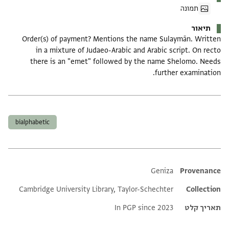
תמונה
תיאור
Order(s) of payment? Mentions the name Sulaymān. Written
in a mixture of Judaeo-Arabic and Arabic script. On recto
there is an "emet" followed by the name Shelomo. Needs
further examination.
תגים
bialphabetic
Additional metadata
Geniza
Provenance
Cambridge University Library, Taylor-Schechter
Collection
תאריך קלט
In PGP since 2023