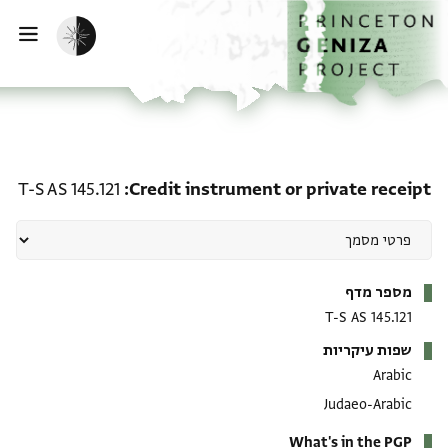
ף הבית
ילוג לתוכן
הפעלת מצב כהה
פתי
te receipt: T-S AS 145.121
T-S AS 145.121
Credit instrument or private receipt
מטא-דאטא
מספר מדף
T-S AS 145.121
שפות עיקריות
Arabic
Judaeo-Arabic
What's in the PGP