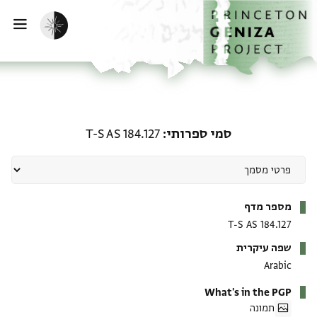
ף הבית
ילוג לתוכן
הפעלת מצב כהה
פתי
סמי ספרותי: T-S AS 184.127
סמי ספרותי
T-S AS 184.127
מטא-דאטא
מספר מדף
T-S AS 184.127
שפה עיקרית
Arabic
What's in the PGP
תמונה