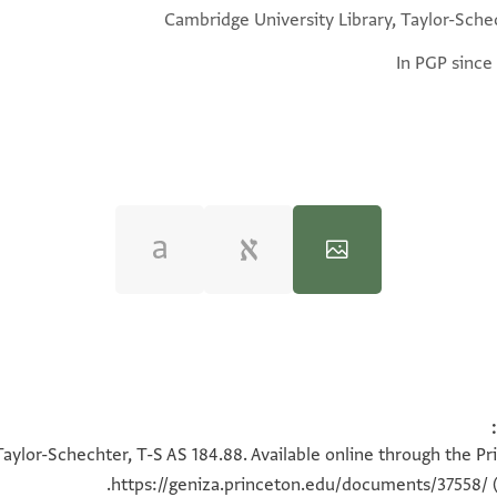
Cambridge University Library, Taylor-Sche
In PGP since
100%
100%
Taylor-Schechter, T-S AS 184.88. Available online through the Pr
https://geniza.princeton.edu/documents/37558/
(