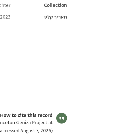
chter
Collection
תאריך קלט
 2023
T-S AS 184.88 1v
T-S AS 184.88 1r
תנאי היתר שימוש בתצלום
How to cite this record:
inceton Geniza Project at
accessed August 7, 2026).