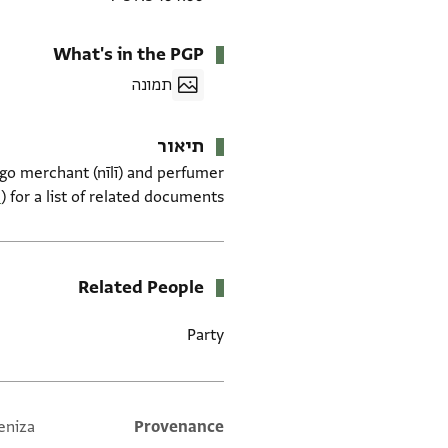
What's in the PGP
תמונה
תיאור
digo merchant (nīlī) and perfumer
6
) for a list of related documents.
Related People
Party
eniza
Additional metadata
Provenance