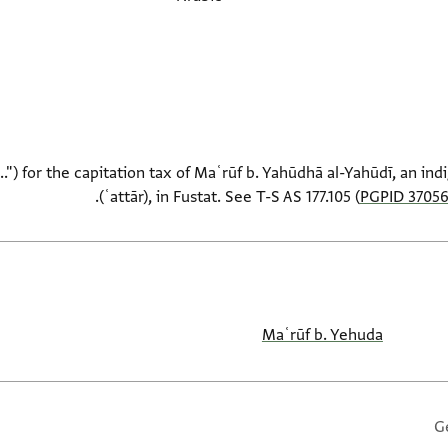
..") for the capitation tax of Maʿrūf b. Yahūdhā al-Yahūdī, an in
(ʿattār), in Fustat. See T-S AS 177.105 (
PGPID 3705
Maʿrūf b. Yehuda
G