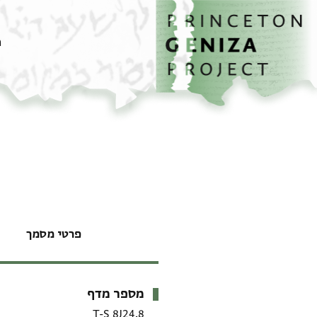
דף הבית
דילוג לתוכן
מ
פרטי מסמך
מספר מדף
מטא-דאטא
T-S 8J24.8