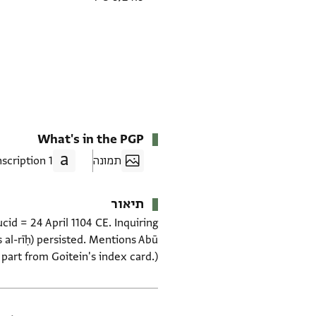
What's in the PGP
תמונה
1 Transcription
תיאור
cid = 24 April 1104 CE. Inquiring
 al-rīḥ) persisted. Mentions Abū
part from Goitein's index card.)