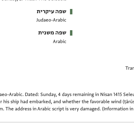
שפה עיקרית
Judaeo-Arabic
שפה משנית
Arabic
daeo-Arabic. Dated: Sunday, 4 days remaining in Nisan 1415 Seleu
r his ship had embarked, and whether the favorable wind (ṭārūs
. The address in Arabic script is very damaged. (Information in 