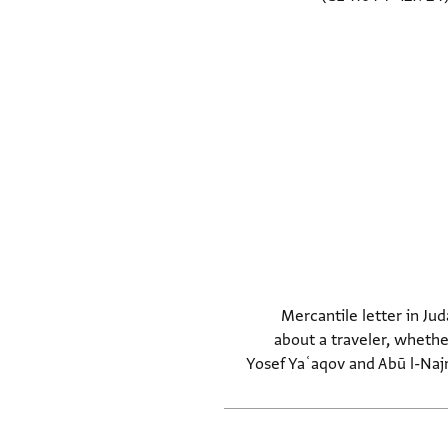
Mercantile letter in Ju
about a traveler, whethe
Yosef Yaʿaqov and Abū l-Najm