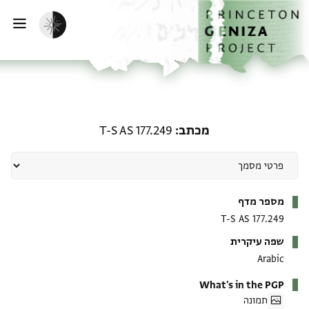
ף הבית
ילוג לתוכן
הפעלת מצב כהה
פתי
מכתב: T-S AS 177.249
מכתב
T-S AS 177.249
מטא-דאטא
מספר מדף
T-S AS 177.249
שפה עיקרית
Arabic
What's in the PGP
תמונה