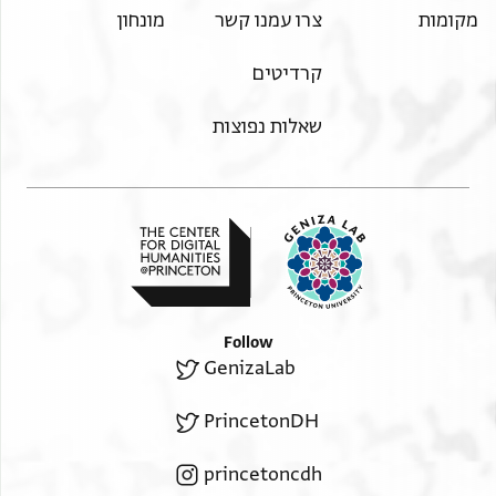
מקומות
צרו עמנו קשר
מונחון
קרדיטים
שאלות נפוצות
Follow
GenizaLab
PrincetonDH
princetoncdh