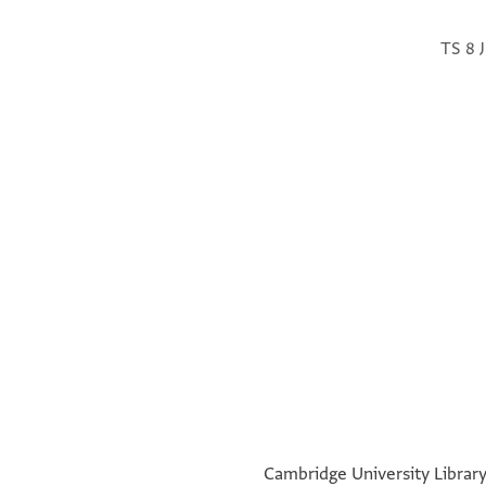
TS 8 J
verso
°
°
Cambridge University Library