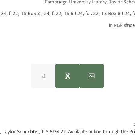
Cambridge University Library, Taylor-Sche
 24, f. 22; TS Box 8 J 24, f. 22; TS 8 J 24, fol. 22; TS Box 8 J 24, f
In PGP since
100%
100%
, Taylor-Schechter, T-S 8J24.22. Available online through the Pr