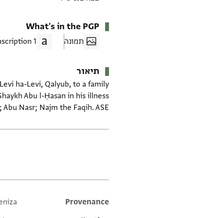
What's in the PGP
תמונה
1 Transcription
תיאור
 Levi ha-Levi, Qalyub, to a family
il; Abu Nasr; Najm the Faqih. ASE.
תגים
eniza
Additional metadata
Provenance