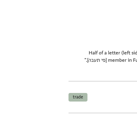
Half of a letter (left 
member in Fustat. Line 8 probably reads, "[My heart is wi]th [my brother] al-Shaykh Abu l-Ḥasan in his illness [פי תעבה]."
trade