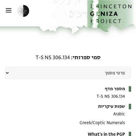
ף הבית
ילוג לתוכן
הפעלת מצב כהה
פתי
סמי ספרותי: T-S NS 306.134
סמי ספרותי
T-S NS 306.134
מטא-דאטא
מספר מדף
T-S NS 306.134
שפות עיקריות
Arabic
Greek/Coptic Numerals
What's in the PGP