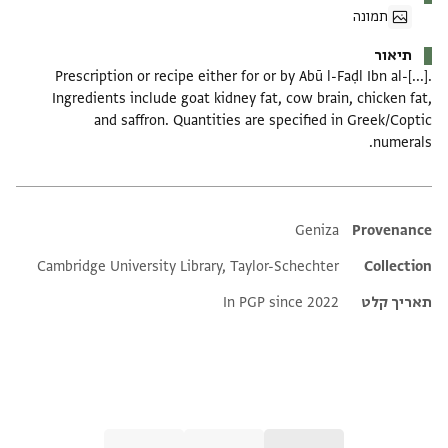
תמונה
תיאור
Prescription or recipe either for or by Abū l-Faḍl Ibn al-[...].
Ingredients include goat kidney fat, cow brain, chicken fat,
and saffron. Quantities are specified in Greek/Coptic
numerals.
Additional metadata
Geniza
Provenance
Cambridge University Library, Taylor-Schechter
Collection
תאריך קלט
In PGP since 2022