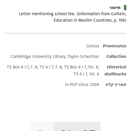
תיאור
Letter mentioning school fee. (Information from Goitein,
Education in Muslim Countries, p. 106)
Additional metadata
Geniza
Provenance
Cambridge University Library, Taylor-Schechter
Collection
TS Box 6 J 7, f. 8; TS 6 J 7, f. 8; TS Box 6 J 7, fol. 8;
Historical
TS 6 J 7, fol. 8
shelfmarks
תאריך קלט
In PGP since 2004