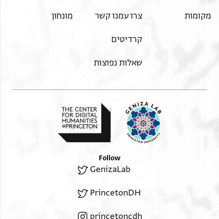
מקומות
צרו עמנו קשר
מונחון
קרדיטים
שאלות נפוצות
Follow
GenizaLab
PrincetonDH
princetoncdh