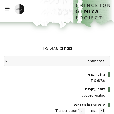
ף הבית
ילוג לתוכן
הפעלת מצב כהה
פתי
מכתב: T-S 6J7.8
מכתב
T-S 6J7.8
מטא-דאטא
מספר מדף
T-S 6J7.8
שפה עיקרית
Judaeo-Arabic
What's in the PGP
תמונה
1 Transcription