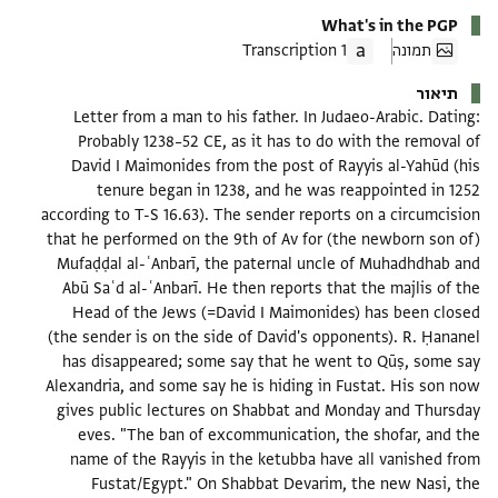
What's in the PGP
תמונה
1 Transcription
תיאור
Letter from a man to his father. In Judaeo-Arabic. Dating:
Probably 1238–52 CE, as it has to do with the removal of
David I Maimonides from the post of Rayyis al-Yahūd (his
tenure began in 1238, and he was reappointed in 1252
according to T-S 16.63). The sender reports on a circumcision
that he performed on the 9th of Av for (the newborn son of)
Mufaḍḍal al-ʿAnbarī, the paternal uncle of Muhadhdhab and
Abū Saʿd al-ʿAnbarī. He then reports that the majlis of the
Head of the Jews (=David I Maimonides) has been closed
(the sender is on the side of David's opponents). R. Ḥananel
has disappeared; some say that he went to Qūṣ, some say
Alexandria, and some say he is hiding in Fustat. His son now
gives public lectures on Shabbat and Monday and Thursday
eves. "The ban of excommunication, the shofar, and the
name of the Rayyis in the ketubba have all vanished from
Fustat/Egypt." On Shabbat Devarim, the new Nasi, the