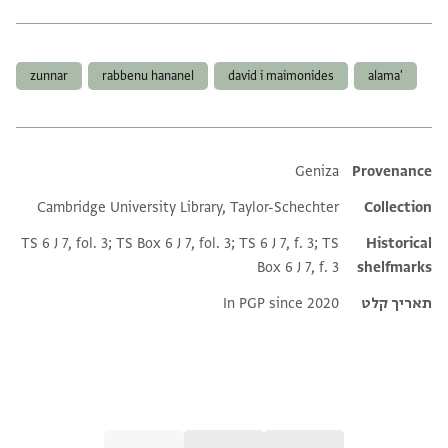
תגים
zunnar
rabbenu hananel
david i maimonides
'alama
Additional metadata
Geniza
Provenance
Cambridge University Library, Taylor-Schechter
Collection
TS 6 J 7, fol. 3; TS Box 6 J 7, fol. 3; TS 6 J 7, f. 3; TS
Historical
Box 6 J 7, f. 3
shelfmarks
תאריך קלט
In PGP since 2020