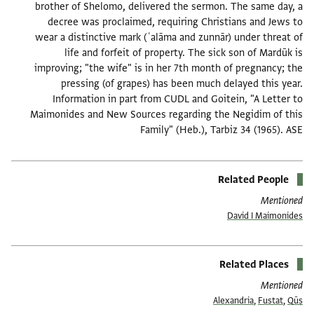
brother of Shelomo, delivered the sermon. The same day, a
decree was proclaimed, requiring Christians and Jews to
wear a distinctive mark (ʿalāma and zunnār) under threat of
life and forfeit of property. The sick son of Mardūk is
improving; "the wife" is in her 7th month of pregnancy; the
pressing (of grapes) has been much delayed this year.
Information in part from CUDL and Goitein, "A Letter to
Maimonides and New Sources regarding the Negidim of this
Family" (Heb.), Tarbiz 34 (1965). ASE
Related People
Mentioned
David I Maimonides
Related Places
Mentioned
Alexandria
,
Fustat
,
Qūṣ