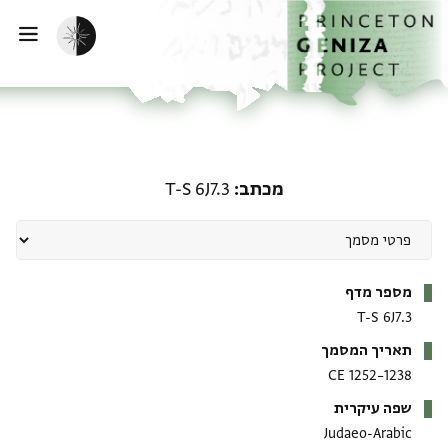
ף הבית
ילוג לתוכן
הפעלת מצב כהה
פתי
מכתב: T-S 6J7.3
מכתב
T-S 6J7.3
מטא-דאטא
מספר מדף
T-S 6J7.3
תאריך המסמך
1238–1252 CE
שפה עיקרית
Judaeo-Arabic