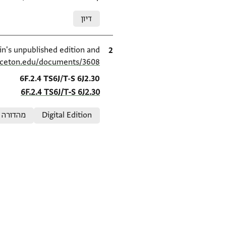
Relation to document
דיון
ציטוט
inceton.edu/documents/3608/
Location in source
6F.2.4 TS6J/T-S 6J2.30
6F.2.4 TS6J/T-S 6J2.30
Relation to document
Digital Edition
מהדורה