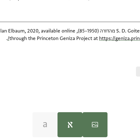
S. D. Goitein's unpublished edition and מהדורה (1950–85), online
.
through the Princeton Geniza Project at
https://geniza.pr