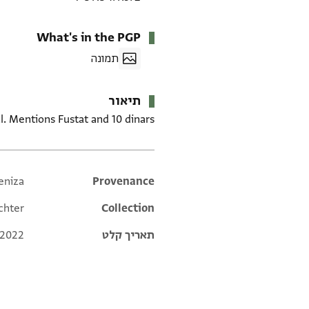
What's in the PGP
תמונה
תיאור
l. Mentions Fustat and 10 dinars.
eniza
Additional metadata
Provenance
chter
Collection
תאריך קלט
 2022