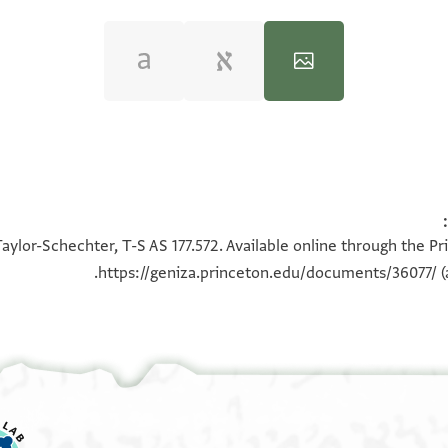
100%
100%
aylor-Schechter, T-S AS 177.572. Available online through the P
https://geniza.princeton.edu/documents/36077/
(