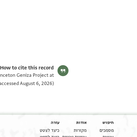
T-S AS 177.572 1v
T-S AS 177.572 1r
תנאי היתר שימוש בתצלום
How to cite this record:
rinceton Geniza Project at
accessed August 6, 2026).
חיפוש
אודות
עזרה
מסמכים
מקורות
כיצד לצטט