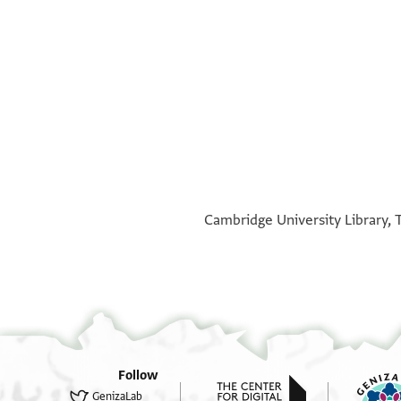
°
°
Cambridge University Library, T
Follow
GenizaLab