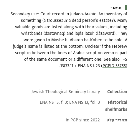
תיאור
Secondary use: Court record in Judaeo-Arabic. An inventory of
something (a trousseau? a dead person's estate?). Many
valuable goods are listed along with their values, including
wristbands (dastaynaq) and lapis lazuli (lāzaward). They
were given to Moshe b. Aharon ha-Kohen to be sold. A
judge's name is listed at the bottom. Unclear if the Hebrew
script in between the lines of Arabic script on verso is part
of the same document or a different one. See also T-S
13J33.11 + ENA NS I.23 (
PGPID 35755
).
Jewish Theological Seminary Library
Additional metadata
Collection
ENA NS 13, f. 3; ENA NS 13, fol. 3
Historical
shelfmarks
תאריך קלט
In PGP since 2022