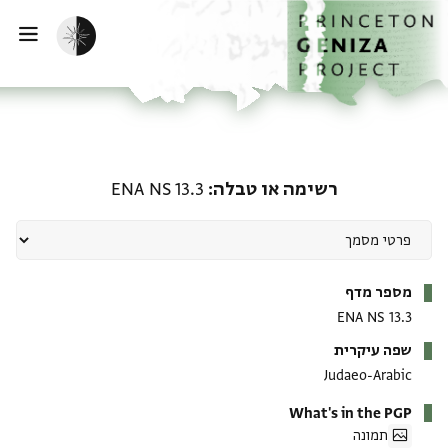
ף הבית
ילוג לתוכן
הפעלת מצב כהה
פתי
רשימה או טבלה: ENA NS 13.3
רשימה או טבלה
ENA NS 13.3
מטא-דאטא
מספר מדף
ENA NS 13.3
שפה עיקרית
Judaeo-Arabic
What's in the PGP
תמונה