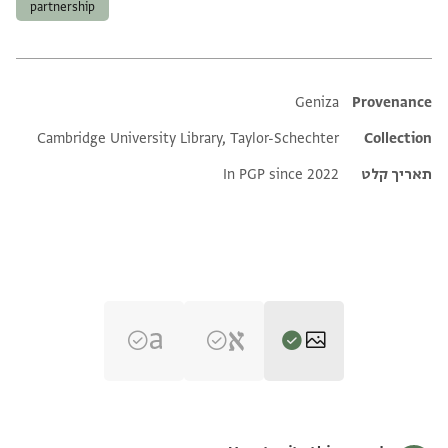
partnership
Additional metadata
Geniza
Provenance
Cambridge University Library, Taylor-Schechter
Collection
תאריך קלט
In PGP since 2022
T-S 12.842 1r
הגדל וסובב