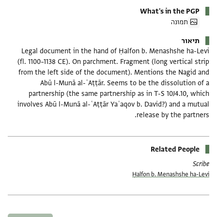
What's in the PGP
תמונה
תיאור
Legal document in the hand of Ḥalfon b. Menashshe ha-Levi
(fl. 1100–1138 CE). On parchment. Fragment (long vertical strip
from the left side of the document). Mentions the Nagid and
Abū l-Munā al-ʿAṭṭār. Seems to be the dissolution of a
partnership (the same partnership as in T-S 10J4.10, which
involves Abū l-Munā al-ʿAṭṭār Yaʿaqov b. David?) and a mutual
release by the partners.
Related People
Scribe
Ḥalfon b. Menashshe ha-Levi
תגים