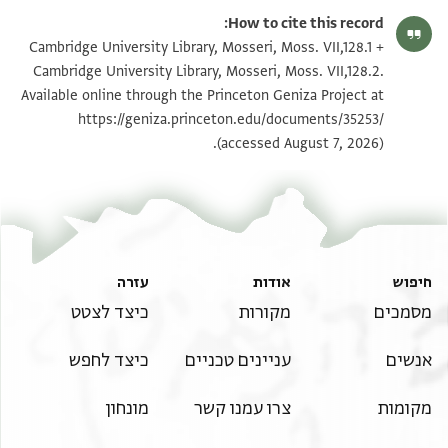
Moss. VII,128.1 1r
הגדל וסובב
How to cite this record:
Moss. VII,128.1 1v
הגדל וסובב
Cambridge University Library, Mosseri, Moss. VII,128.1 +
Cambridge University Library, Mosseri, Moss. VII,128.2.
Moss. VII,128.2 1r
הגדל וסובב
Available online through the Princeton Geniza Project at
https://geniza.princeton.edu/documents/35253/
Moss. VII,128.2 1v
הגדל וסובב
(accessed August 7, 2026).
תנאי היתר שימוש בתצלום
חיפוש
אודות
עזרה
מסמכים
מקורות
כיצד לצטט
אנשים
עניינים טכניים
כיצד לחפש
מקומות
צרו עמנו קשר
מונחון