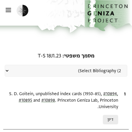
ף הבית
ילוג לתוכן
הפעלת מצב כהה
פתי
רשומה קשורה ל-מסמך משפטי: 8J1.23
מסמך משפטי
T-S 18J1.23
,
ציטוט
#10894
S. D. Goitein, unpublished index cards (1950–85),
#10895
and
#10898
. Princeton Geniza Lab, Princeton
University.
Relation to document
דיון