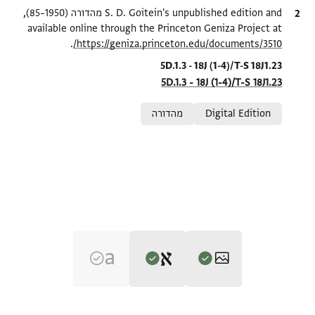
ציטוט
S. D. Goitein's unpublished edition and מהדורה (1950–85),
available online through the Princeton Geniza Project at
.
https://geniza.princeton.edu/documents/3510/
Location in source
5D.1.3 - 18J (1-4)/T-S 18J1.23
5D.1.3 - 18J (1-4)/T-S 18J1.23
Relation to document
Digital Edition
מהדורה