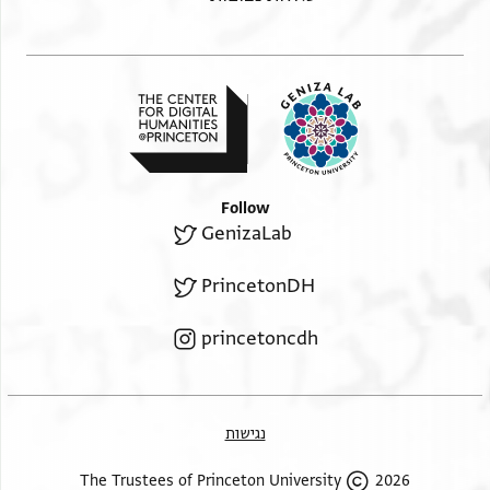
Follow
GenizaLab
PrincetonDH
princetoncdh
נגישות
2026 The Trustees of Princeton University