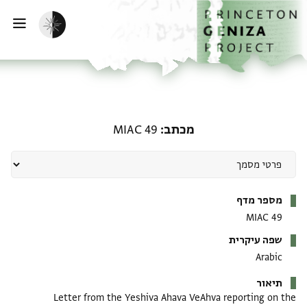
דף הבית
דילוג לתוכן
הפעלת מצב כהה
פתי
מכתב: MIAC 49
מכתב
MIAC 49
מטא-דאטא
מספר מדף
MIAC 49
שפה עיקרית
Arabic
תיאור
Letter from the Yeshiva Ahava VeAhva reporting on the