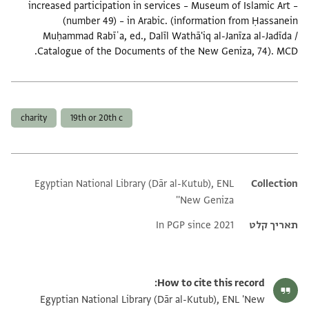
increased participation in services – Museum of Islamic Art –
(number 49) – in Arabic. (information from Ḥassanein
Muḥammad Rabīʿa, ed., Dalīl Wathā'iq al-Janīza al-Jadīda /
Catalogue of the Documents of the New Geniza, 74). MCD.
תגים
charity
19th or 20th c
Egyptian National Library (Dār al-Kutub), ENL
Additional metadata
Collection
'New Geniza'
תאריך קלט
In PGP since 2021
How to cite this record:
Egyptian National Library (Dār al-Kutub), ENL 'New