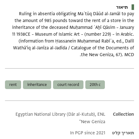
תיאור
Ruling in absentia obligating Maʿtūq Dāūd al-Jamāl to pay
the amount of 985 pounds toward the rent of a store in the
inheritance of the deceased Muḥammad ʾAẖī Qāsim – January
11 1938CE – Museum of Islamic Art – (number 229) – in Arabic.
(information from Ḥassanein Muḥammad Rabīʿa, ed., Dalīl
Wathā'iq al-Janīza al-Jadīda / Catalogue of the Documents of
the New Geniza, 67). MCD.
תגים
rent
inheritance
court record
20th c
Egyptian National Library (Dār al-Kutub), ENL
Additional metadata
Collection
'New Geniza'
תאריך קלט
In PGP since 2021