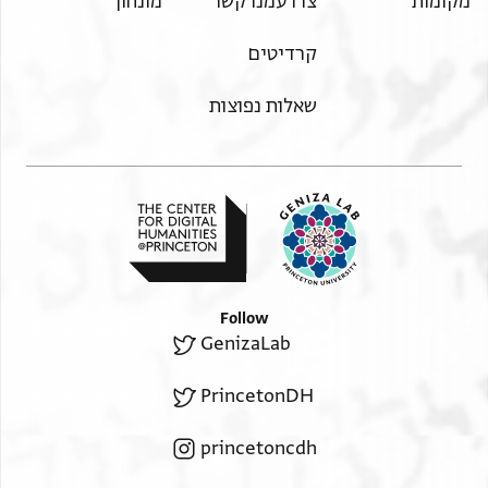
מקומות
צרו עמנו קשר
מונחון
קרדיטים
שאלות נפוצות
Follow
GenizaLab
PrincetonDH
princetoncdh