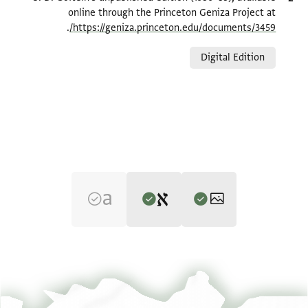
online through the Princeton Geniza Project at
.
https://geniza.princeton.edu/documents/3459/
Relation to document
Digital Edition
Editor: Goitein, S. D.
T-S 16.230 1r
הגדל וסובב
S. D. Goitein's unpublished edition (1950–85).
T-S 16.230 1v