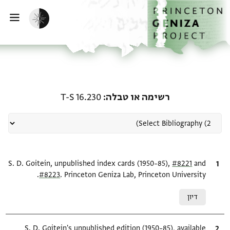
ף הבית
ילוג לתוכן
הפעלת מצב כהה
פתי
רשומה קשורה ל-רשימה או טבלה: 30
רשימה או טבלה
T-S 16.230
and
ציטוט
#8221
S. D. Goitein, unpublished index cards (1950–85),
#8223
. Princeton Geniza Lab, Princeton University.
Relation to document
דיון
ציטוט
S. D. Goitein's unpublished edition (1950–85), available