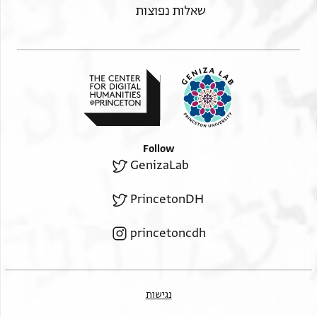
profit after returning the capital, and after paying for all
אלל[. . . . . . . . . . . .
שאלות נפוצות
the [necessary] provisions […]
ודכאן וגירהא ממא הו מעהוד לכל מן יעאני הדה
and a shop and other (things) typical in this industr[y …
אלצנע[ה . . . . אחדי עשר
eleven]
קיראט לאלשיך אבו אלברכאת דנן מן אלפאידה . . . . .
qīrāṭs for the Elder, this Abū al-Barakāt, from the profit
. . . .[. . . . . . . . . . .
… […]
ללשיך אבו אלפרג דנן מן דלך אחדי עשר קיראט . .[. .
for the Elder, this Abū al-Faraj, eleven qīrāṭs therefrom
. . . . . . . . . . . . .
[…]
דנן פי אלפאידה ואלקיראטין אלזיאדה ען דלך שכר
in the profit and the two additional qīrāṭs as
Follow
remuneration for [his trouble and work, and if,]
[טרחו ועמלו ואן כאן
GenizaLab
God forbid, there is the opposite of a profit, it will be
עאיד באללה צד אלפאידה כאנת בינהמא נצפין
divided in equal halves between the two of them […]
PrincetonDH
באלסויה [. . . . . . . . . . . . . . .
We called the Elder Abū al-Faraj to testify to a loan of
דלך ואשהדנא אלשיך אבו אלפרג עלי נפסה בקרצה
all that which this [Abū]
princetoncdh
גמיע מא [. . . . . . . . . .
al-Barakāt […] which is the capital in this partnership
אלברכאת דנן מן אלראס אלמאל פי הדה אלשרכה
(shirka) and that amount is fifty [dinars …]
ומבלג דלך כמסון [. . . . . . .
also that which he specified therein, and its total being
איצא מא יכצה פיהא וכון אלגמיע צאר בידה דרהם
[a single] dirham, coming into his hand, and the
נגישות
acceptance of all […]
[ואחד] וקבול גמיע [. . . . . . .