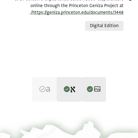
online through the Princeton Geniza Project at
.
https://geniza.princeton.edu/documents/3448/
Relation to document
Digital Edition
Editor: Goitein, S. D.
T-S 16.208 1r
הגדל וסובב
S. D. Goitein's unpublished edition (1950–85).
T-S 16.208 1v
הגדל וסובב
verso top of the page, diagonal, upside down