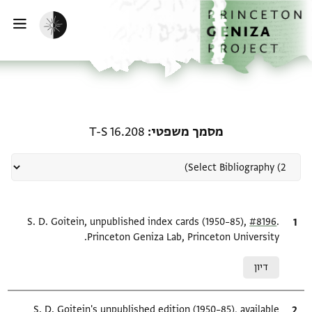
ף הבית
ילוג לתוכן
הפעלת מצב כהה
פתי
רשומה קשורה ל-מסמך משפטי: 6.208
מסמך משפטי
T-S 16.208
.
ציטוט
#8196
S. D. Goitein, unpublished index cards (1950–85),
Princeton Geniza Lab, Princeton University.
Relation to document
דיון
ציטוט
S. D. Goitein's unpublished edition (1950–85), available