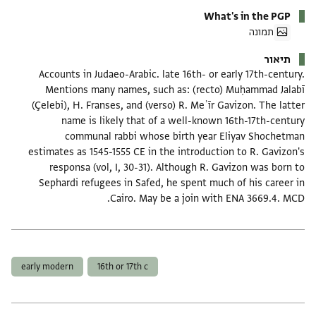
What's in the PGP
תמונה
תיאור
Accounts in Judaeo-Arabic. late 16th- or early 17th-century.
Mentions many names, such as: (recto) Muḥammad Jalabī
(Çelebi), H. Franses, and (verso) R. Meʾīr Gavizon. The latter
name is likely that of a well-known 16th-17th-century
communal rabbi whose birth year Eliyav Shochetman
estimates as 1545-1555 CE in the introduction to R. Gavizon's
responsa (vol, I, 30-31). Although R. Gavizon was born to
Sephardi refugees in Safed, he spent much of his career in
Cairo. May be a join with ENA 3669.4. MCD.
תגים
early modern
16th or 17th c