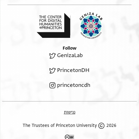
Follow
GenizaLab
PrincetonDH
princetoncdh
נגישות
2026 The Trustees of Princeton University