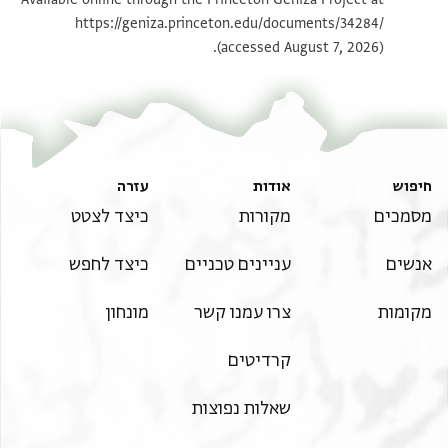
https://geniza.princeton.edu/documents/34284/
תנאי היתר שימוש בתצלום
(accessed August 7, 2026).
חיפוש
אודות
עזרה
מסמכים
מקורות
כיצד לצטט
אנשים
עניינים טכניים
כיצד לחפש
מקומות
צרו עמנו קשר
מונחון
קרדיטים
שאלות נפוצות