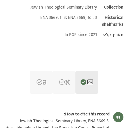
Jewish Theological Seminary Library
Additional metadata
Collection
ENA 3669, f. 3; ENA 3669, fol. 3
Historical
shelfmarks
תאריך קלט
In PGP since 2021
ENA 3669.3 recto
הגדל וסובב
How to cite this record:
ENA 3669.3 verso
הגדל וסובב
Jewish Theological Seminary Library, ENA 3669.3.
Available online through the Princeton Geniza Project at