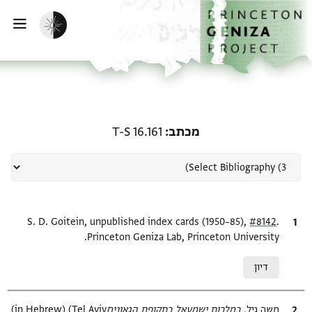
ף הבית
ילוג לתוכן
הפעלת מצב כהה
פתי
רשומה קשורה ל-מכתב: T-S 16.161
מכתב
T-S 16.161
.
ציטוט
#8142
S. D. Goitein, unpublished index cards (1950–85),
Princeton Geniza Lab, Princeton University.
Relation to document
דיון
ציטוט
משה גיל,
במלכות ישמעאל בתקופת הגאונים‎
(in Hebrew) (Tel Aviv