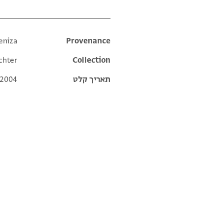
eniza
Additional metadata
Provenance
chter
Collection
תאריך קלט
 2004