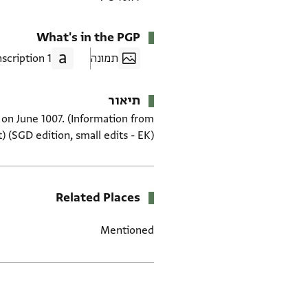
What's in the PGP
תמונה
1 Transcription
תיאור
 on June 1007. (Information from
) (SGD edition, small edits - EK).
Related Places
Mentioned
תגים