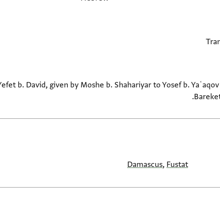
efet b. David, given by Moshe b. Shahariyar to Yosef b. Yaʿaqov
Bareket
Damascus
,
Fustat