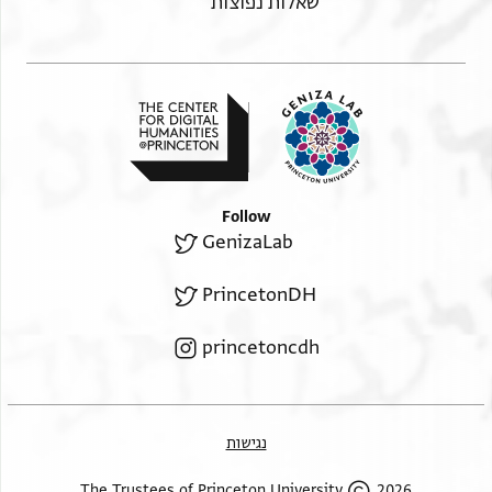
שאלות נפוצות
Follow
GenizaLab
PrincetonDH
princetoncdh
נגישות
2026 The Trustees of Princeton University