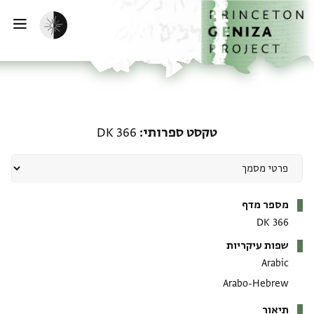
דף הבית
דילוג לתוכן
הפעלת מצב כהה
פתי
טקסט ספרותי: DK 366
טקסט ספרותי
DK 366
מטא-דאטא
מספר מדף
DK 366
שפות עיקריות
Arabic
Arabo-Hebrew
תיאור