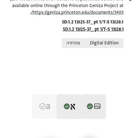
available online through the Princeton Geniza Project at
.
https://geniza.princeton.edu/documents/3403/
Location in source
5D.1.2 13J25-37_ pt 1/T-S 13J28.1
5D.1.2 13J25-37_ pt 1/T-S 13J28.1
Relation to document
Digital Edition
מהדורה
Editor: Goitein, S. D.
T-S 13J28.1 1r
הגדל וסובב