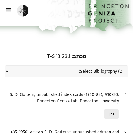
ף הבית
ילוג לתוכן
הפעלת מצב כהה
פתי
רשומה קשורה ל-מכתב: T-S 13J28.1
מכתב
T-S 13J28.1
.
ציטוט
#10730
S. D. Goitein, unpublished index cards (1950–85),
Princeton Geniza Lab, Princeton University.
Relation to document
דיון
ציטוט
S. D. Goitein's unpublished edition and מהדורה (1950–85),