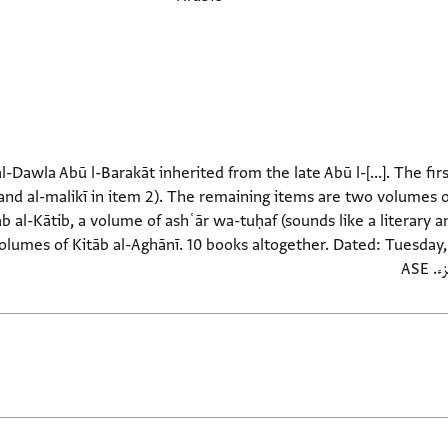
] al-Dawla Abū l-Barakāt inherited from the late Abū l-[...]. The fi
and al-malikī in item 2). The remaining items are two volumes of
 al-Kātib, a volume of ashʿār wa-tuḥaf (sounds like a literary a
lumes of Kitāb al-Aghānī. 10 books altogether. Dated: Tuesday, 1