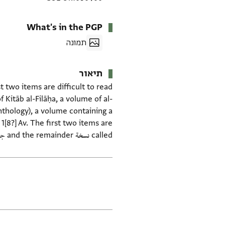
What's in the PGP
תמונה
תיאור
rst two items are difficult to read
 Kitāb al-Filāḥa, a volume of al-
nthology), a volume containing a
[8?] Av. The first two items are
called نسخة and the remainder جزء. ASE
תגים