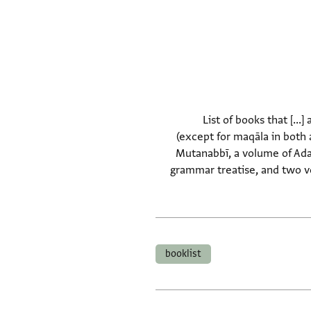
List of books that [...
(except for maqāla in both 
Mutanabbī, a volume of Adab
grammar treatise, and two vo
booklist