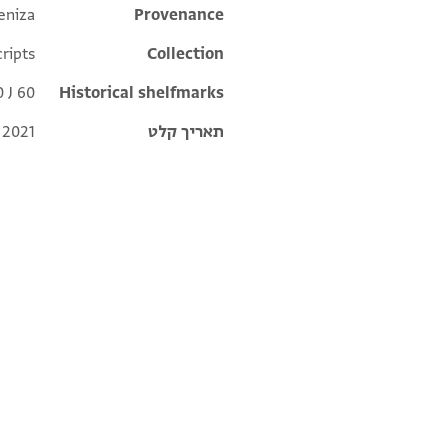
eniza
Additional metadata
Provenance
ripts
Collection
 J 60
Historical shelfmarks
תאריך קלט
 2021
CUL Or.1080 J60 1v
CUL Or.1080 J60 1r
תנאי היתר שימוש בתצלום