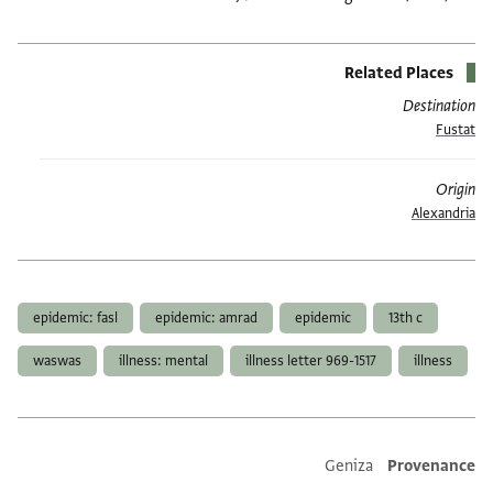
Related Places
Destination
Fustat
Origin
Alexandria
תגים
epidemic: fasl
epidemic: amrad
epidemic
13th c
waswas
illness: mental
illness letter 969-1517
illness
Additional metadata
Geniza
Provenance