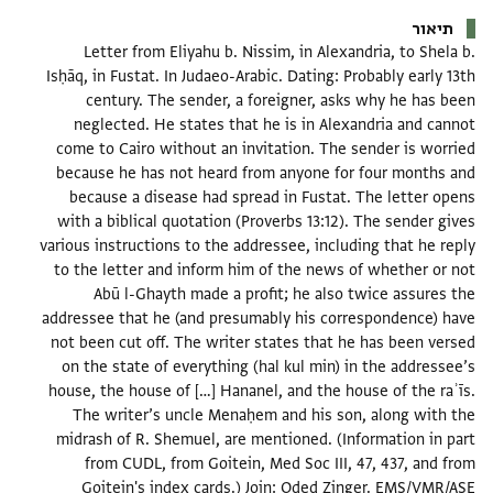
תיאור
Letter from Eliyahu b. Nissim, in Alexandria, to Shela b.
Isḥāq, in Fustat. In Judaeo-Arabic. Dating: Probably early 13th
century. The sender, a foreigner, asks why he has been
neglected. He states that he is in Alexandria and cannot
come to Cairo without an invitation. The sender is worried
because he has not heard from anyone for four months and
because a disease had spread in Fustat. The letter opens
with a biblical quotation (Proverbs 13:12). The sender gives
various instructions to the addressee, including that he reply
to the letter and inform him of the news of whether or not
Abū l-Ghayth made a profit; he also twice assures the
addressee that he (and presumably his correspondence) have
not been cut off. The writer states that he has been versed
on the state of everything (hal kul min) in the addressee’s
house, the house of […] Hananel, and the house of the raʾīs.
The writer’s uncle Menaḥem and his son, along with the
midrash of R. Shemuel, are mentioned. (Information in part
from CUDL, from Goitein, Med Soc III, 47, 437, and from
Goitein's index cards.) Join: Oded Zinger. EMS/VMR/ASE