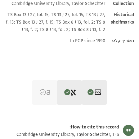
Cambridge University Library, Taylor-Schechter
Collection
TS Box 13 J 27, fol. 15; TS 13 J 27, fol. 15; TS 13 J 27,
Historical
f. 15; TS Box 13 J 27, f. 15; TS Box 8 J 13, fol. 2; TS 8
shelfmarks
J 13, f. 2; TS 8 J 13, fol. 2; TS Box 8 J 13, f. 2
תאריך קלט
In PGP since 1990
Editor: Goitein, S. D.
T-S 13J27.15 1r
הגדל וסובב
S. D. Goitein's unpublished edition (1950–85).
How to cite this record:
T-S 13J27.15, recto
T-S 8J13.2 1r
הגדל וסובב
Cambridge University Library, Taylor-Schechter, T-S
T-S 8J13.2, recto