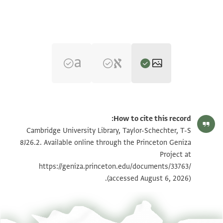
T-S 8J26.2 1r
How to cite this record:
T-S 8J26.2 1v
הגדל וסובב
Cambridge University Library, Taylor-Schechter, T-S
8J26.2. Available online through the Princeton Geniza
Project at
ראה :
T-S 8J26.2
תנאי היתר שימוש בתצלום
https://geniza.princeton.edu/documents/33763/
(accessed August 6, 2026).