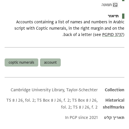
תמונה
תיאור
Accounts containing a list of names and numbers in Arabic
script with Coptic numerals, in the right margin and on the
back of a letter (see
PGPID 3737
).
תגים
coptic numerals
account
Cambridge University Library, Taylor-Schechter
Additional metadata
Collection
TS 8 J 26, fol. 2; TS Box 8 J 26, f. 2; TS Box 8 J 26,
Historical
fol. 2; TS 8 J 26, f. 2
shelfmarks
תאריך קלט
In PGP since 2021