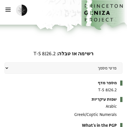
ף הבית
ילוג לתוכן
הפעלת מצב כהה
פתי
רשימה או טבלה: T-S 8J26.2
רשימה או טבלה
T-S 8J26.2
מטא-דאטא
מספר מדף
T-S 8J26.2
שפות עיקריות
Arabic
Greek/Coptic Numerals
What's in the PGP