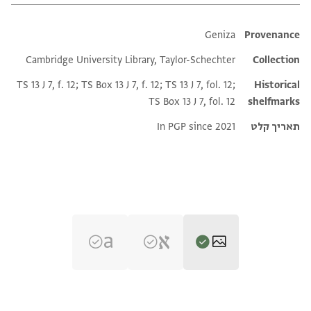
Additional metadata
Geniza
Provenance
Cambridge University Library, Taylor-Schechter
Collection
TS 13 J 7, f. 12; TS Box 13 J 7, f. 12; TS 13 J 7, fol. 12;
Historical
TS Box 13 J 7, fol. 12
shelfmarks
תאריך קלט
In PGP since 2021
T-S 13J7.12 1r