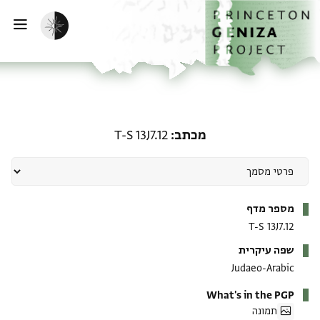
ף הבית
ילוג לתוכן
הפעלת מצב כהה
פתי
מכתב: T-S 13J7.12
מכתב
T-S 13J7.12
מטא-דאטא
מספר מדף
T-S 13J7.12
שפה עיקרית
Judaeo-Arabic
What's in the PGP
תמונה