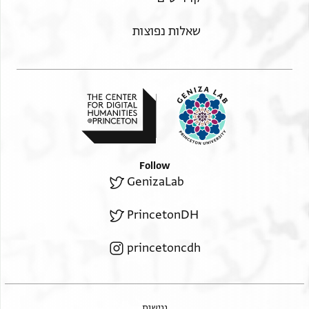
שאלות נפוצות
Follow
GenizaLab
PrincetonDH
princetoncdh
נגישות