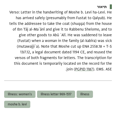
תיאור
Verso: Letter in the handwriting of Moshe b. Levi ha-Levi. He
has arrived safely (presumably from Fustat to Qalyub). He
tells the addressee to take the coat (shuqqa) from the house
of Ibn Tāj al-Maʿānī and give it to Rabbenu Shelomo, and to
give other goods to Abū ʿAlī. He was saddened to leave
(Fustat) when a woman in the family (al-kabīra) was sick
(mutawajjiʿa). Note that Moshe cut up ENA 2558.18 + T-S
13J7.12, a legal document dated 1194 CE, and reused the
versos of both fragments for letters. The transcription for
this document is temporarily located on the record for the
join (
PGPID 1187
). EMS. ASE.
תגים
illness: women's
illness letter 969-1517
illness
moshe b. levi