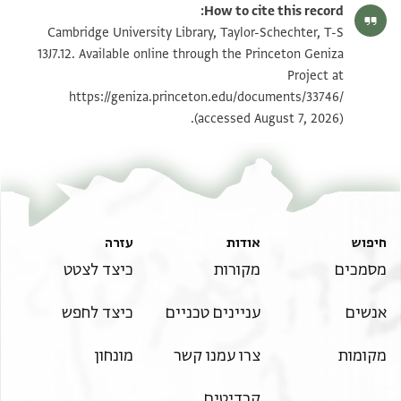
How to cite this record:
T-S 13J7.12 1v
הגדל וסובב
Cambridge University Library, Taylor-Schechter, T-S
13J7.12. Available online through the Princeton Geniza
Project at
ראה :
ENA 2558.18
+
T-S 13J7.12
תנאי היתר שימוש בתצלום
https://geniza.princeton.edu/documents/33746/
(accessed August 7, 2026).
חיפוש
אודות
עזרה
מסמכים
מקורות
כיצד לצטט
אנשים
עניינים טכניים
כיצד לחפש
מקומות
צרו עמנו קשר
מונחון
קרדיטים