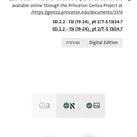
available online through the Princeton Geniza Project at
.
https://geniza.princeton.edu/documents/3370/
Location in source
5D.2.2 - 13J (19-24)_ pt 2/T-S 13J24.7
5D.2.2 - 13J (19-24)_ pt 2/T-S 13J24.7
Relation to document
Digital Edition
מהדורה
Editor: Goitein, S. D.
T-S 13J24.7 1r
הגדל וסובב