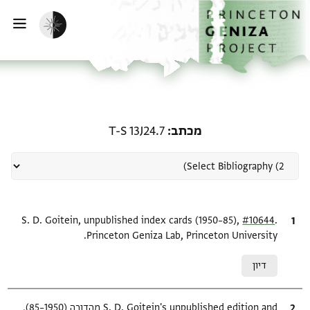
ף הבית
ילוג לתוכן
הפעלת מצב כהה
פתי
רשומה קשורה ל-מכתב: T-S 13J24.7
מכתב
T-S 13J24.7
.
ציטוט
#10644
S. D. Goitein, unpublished index cards (1950–85),
Princeton Geniza Lab, Princeton University.
Relation to document
דיון
ציטוט
S. D. Goitein's unpublished edition and מהדורה (1950–85),